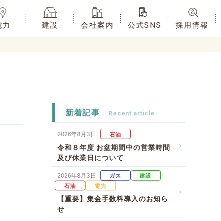
電力
建設
会社案内
公式SNS
採用情報
新着記事
2026年8月3日
石油
令和８年度 お盆期間中の営業時間
及び休業日について
2026年8月3日
ガス
建設
石油
電力
【重要】集金手数料導入のお知ら
せ