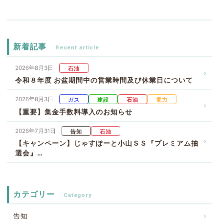
新着記事
2026年8月3日
石油
令和８年度 お盆期間中の営業時間及び休業日について
2026年8月3日
ガス
建設
石油
電力
【重要】集金手数料導入のお知らせ
2026年7月31日
告知
石油
【キャンペーン】じゃすぽーと小山ＳＳ『プレミアム抽
選会』…
カテゴリー
告知