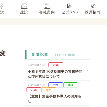
電力
建設
会社案内
公式SNS
採用情報
の変
新着記事
2026年8月3日
石油
令和８年度 お盆期間中の営業時間
及び休業日について
2026年8月3日
ガス
建設
石油
電力
【重要】集金手数料導入のお知ら
せ