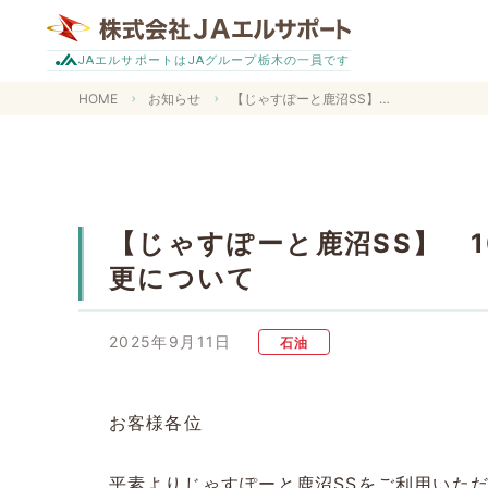
エルサポートは
グループ栃木の一員です
JA
JA
HOME
お知らせ
【じゃすぽーと鹿沼SS】 10/4（土）電気工事に伴う開店時間の変更について
【じゃすぽーと鹿沼SS】 
更について
2025年9月11日
石油
お客様各位
平素よりじゃすぽーと鹿沼SSをご利用いた